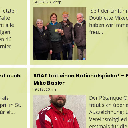
19.02.2026
, Amp
letzten
Seit der Einfüh
älte
Doublette Mixed
ht alle
haben wir immer
igen
freu...
en 16
rnier
ist auch
SGAT hat einen Nationalspieler! – 
Mike Basler
19.01.2026
, rm
 als
Der Pétanque Cl
ril in St.
freut sich über
r ei...
Auszeichnung: 
Vereinsmitglied
erstmals für di