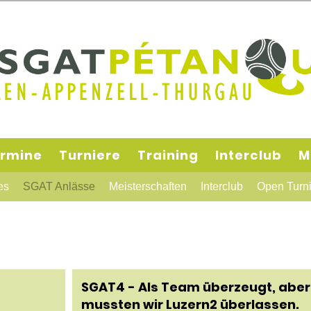
rmine
Turniere
Training
Interclub
M
es
SGAT Anlässe
Meisterschaften
Interclub
Open Turni
SGAT4 - Als Team überzeugt, aber 
mussten wir Luzern2 überlassen.