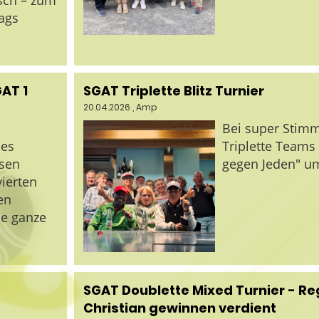
isch – zum
ags
GAT 1
SGAT Triplette Blitz Turnier
20.04.2026
, Amp
1
Bei super Stimm
des
Triplette Teams
ssen
gegen Jeden" um
vierten
en
ie ganze
SGAT Doublette Mixed Turnier - Re
Christian gewinnen verdient