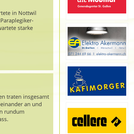
tete in Nottwil
Paraplegiker-
artete starke
en traten insgesamt
einander an und
nen rundum
ass.