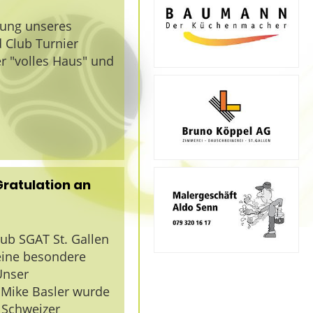
rung unseres
 Club Turnier
 "volles Haus" und
Gratulation an
ub SGAT St. Gallen
 eine besondere
Unser
 Mike Basler wurde
e Schweizer