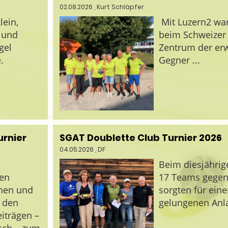
02.08.2026
, Kurt Schläpfer
lein,
Mit Luzern2 war
– und
beim Schweizer 
gel
Zentrum der erw
.
Gegner ...
urnier
SGAT Doublette Club Turnier 2026
04.05.2026
, DF
Beim diesjährig
len
17 Teams gegen
nnen und
sorgten für ei
e den
gelungenen Anl
eiträgen –